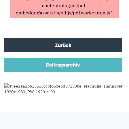
content/plugins/pdf-
embedder/assets/js/pdfjs/pdf.worker.min.js".
Zurück
Beitragsarchiv