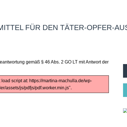
MITTEL FÜR DEN TÄTER-OPFER-AU
n Beantwortung gemäß § 46 Abs. 2 GO LT mit Antwort der
 load script at: https://martina-machulla.de/wp-
r/assets/js/pdfjs/pdf.worker.min.js".